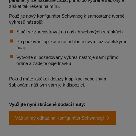
parametry lze následně zadat přímo do vybrané šablony a
získat tak řešení na míru.
Použijte nový konfigurátor Schwanog k samostatné tvorbě
výkresů nástrojů:
Stačí se zaregistrovat na našich webových stránkách
Při používání aplikace se přihlaste svými uživatelskými
údaji
Vytvořte si požadovaný výkres nástroje sami přímo
online a zadejte objednávku
Pokud máte jakékoli dotazy k aplikaci nebo jiným
šablonám, náš tým vám je k dispozici.
Využijte nyní zkrácené dodací lhůty:
Váš přímý odkaz na Konfigurátor Schwanog!