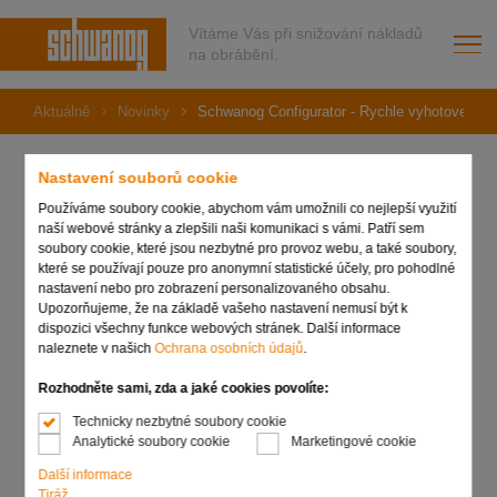
Vítáme Vás při snižování nákladů
na obrábění.
Aktuálně
Novinky
Schwanog Configurator - Rychle vyhotovený ná
Nastavení souborů cookie
Používáme soubory cookie, abychom vám umožnili co nejlepší využití
27. března 2024
naší webové stránky a zlepšili naši komunikaci s vámi. Patří sem
Schwanog Configurator -
soubory cookie, které jsou nezbytné pro provoz webu, a také soubory,
které se používají pouze pro anonymní statistické účely, pro pohodlné
Rychle vyhotovený
nastavení nebo pro zobrazení personalizovaného obsahu.
Upozorňujeme, že na základě vašeho nastavení nemusí být k
dispozici všechny funkce webových stránek. Další informace
nástroj
naleznete v našich
Ochrana osobních údajů
.
Rozhodněte sami, zda a jaké cookies povolíte:
Technicky nezbytné soubory cookie
Analytické soubory cookie
Marketingové cookie
Další informace
Tiráž