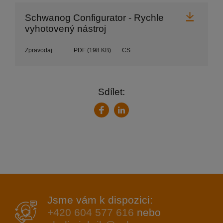
Stáhn
Schwanog Configurator - Rychle
vyhotovený nástroj
Zpravodaj
PDF
(198 KB)
CS
Sdílet:
LinkedIn
Facebook
Jsme vám k dispozici:
+420 604 577 616
nebo