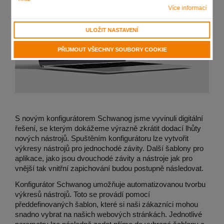
Více informací
ULOŽIT NASTAVENÍ
PŘIJMOUT VŠECHNY SOUBORY COOKIE
S novým konfigurátorem Schwanog jsme vyvinuli digitální
řešení, se kterým dokážeme výrazně zkrátit dodací lhůty
nových nástrojů. Spuštěním konfigurátoru lze vytvořit
výkresy nástrojů pro jednochodé závity. Další šablony pro
aplikace, jako jsou dvouchodé závity a nástroje jak pro
vnější tak vnitřní zapichování budou postupně následovat.
Konfigurátor Schwanog umožňuje automatizovanou tvorbu
výkresů nástrojů. Toto se provádí pomocí
předdefinovaných šablon, které si naši zákazníci mohou
snadno vybrat na našich webových stránkách. Jednotlivé